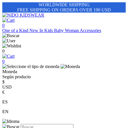
WORLDWIDE SHIPPING
FREE SHIPPING ON ORDERS OVER 190 USD
0
One of a Kind
New In
Kids
Baby
Woman
Accessories
0
0
Moneda
Según producto
$
USD
€
ES
EN