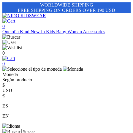
WORLDWIDE SHIPPING
FREE SHIPPING ON ORDERS OVER 190 USD
0
One of a Kind
New In
Kids
Baby
Woman
Accessories
0
0
Moneda
Según producto
$
USD
€
ES
EN