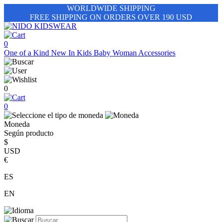
WORLDWIDE SHIPPING
FREE SHIPPING ON ORDERS OVER 190 USD
0
One of a Kind
New In
Kids
Baby
Woman
Accessories
0
0
Moneda
Según producto
$
USD
€
ES
EN