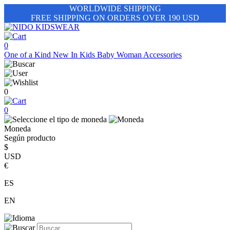
WORLDWIDE SHIPPING
FREE SHIPPING ON ORDERS OVER 190 USD
0
One of a Kind
New In
Kids
Baby
Woman
Accessories
0
0
Moneda
Según producto
$
USD
€
ES
EN