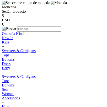
Monedaa
Según producto
$
USD
€
One of a Kind
New In
Kids
+
Sweaters & Cardigans
Tops
Bottoms
Dress
Baby
+
Sweaters & Cardigans
Tops
Bottoms
Sets
Woman
Accessories
+
Hats