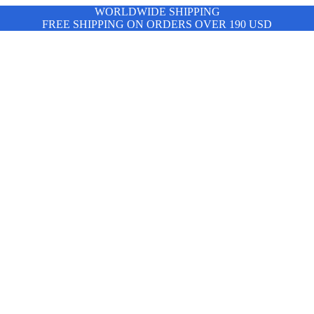
WORLDWIDE SHIPPING
FREE SHIPPING ON ORDERS OVER 190 USD