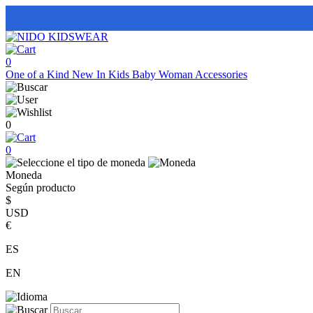
0
One of a Kind
New In
Kids
Baby
Woman
Accessories
0
0
Moneda
Según producto
$
USD
€
ES
EN