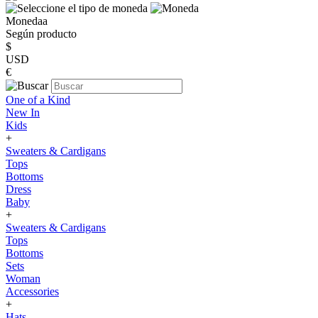
Monedaa
Según producto
$
USD
€
One of a Kind
New In
Kids
+
Sweaters & Cardigans
Tops
Bottoms
Dress
Baby
+
Sweaters & Cardigans
Tops
Bottoms
Sets
Woman
Accessories
+
Hats