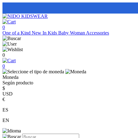
0
One of a Kind
New In
Kids
Baby
Woman
Accessories
0
0
Moneda
Según producto
$
USD
€
ES
EN