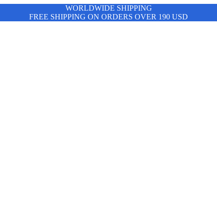
WORLDWIDE SHIPPING
FREE SHIPPING ON ORDERS OVER 190 USD