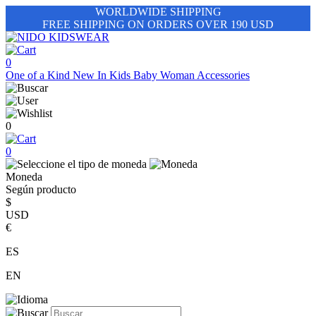
WORLDWIDE SHIPPING
FREE SHIPPING ON ORDERS OVER 190 USD
0
One of a Kind
New In
Kids
Baby
Woman
Accessories
0
0
Moneda
Según producto
$
USD
€
ES
EN