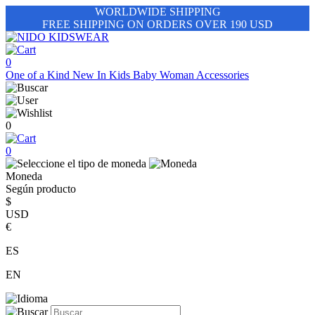
WORLDWIDE SHIPPING
FREE SHIPPING ON ORDERS OVER 190 USD
0
One of a Kind
New In
Kids
Baby
Woman
Accessories
0
0
Moneda
Según producto
$
USD
€
ES
EN