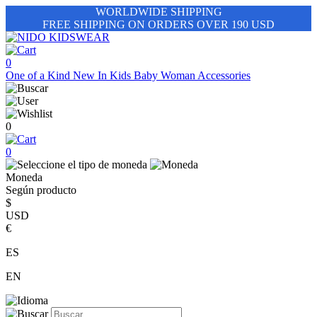
WORLDWIDE SHIPPING
FREE SHIPPING ON ORDERS OVER 190 USD
0
One of a Kind
New In
Kids
Baby
Woman
Accessories
0
0
Moneda
Según producto
$
USD
€
ES
EN