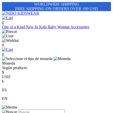
WORLDWIDE SHIPPING
FREE SHIPPING ON ORDERS OVER 190 USD
0
One of a Kind
New In
Kids
Baby
Woman
Accessories
0
0
Moneda
Según producto
$
USD
€
ES
EN