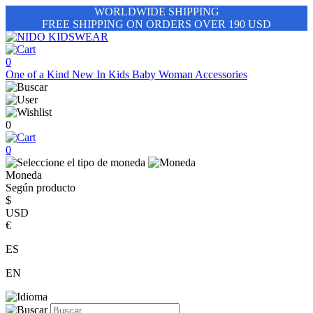
WORLDWIDE SHIPPING
FREE SHIPPING ON ORDERS OVER 190 USD
0
One of a Kind
New In
Kids
Baby
Woman
Accessories
0
0
Moneda
Según producto
$
USD
€
ES
EN