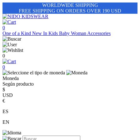
WORLDWIDE SHIPPING
FREE SHIPPING ON ORDERS OVER 190 USD
0
One of a Kind
New In
Kids
Baby
Woman
Accessories
0
0
Moneda
Según producto
$
USD
€
ES
EN