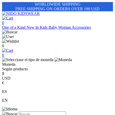
WORLDWIDE SHIPPING
FREE SHIPPING ON ORDERS OVER 190 USD
0
One of a Kind
New In
Kids
Baby
Woman
Accessories
0
0
Moneda
Según producto
$
USD
€
ES
EN