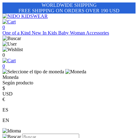
WORLDWIDE SHIPPING
FREE SHIPPING ON ORDERS OVER 190 USD
0
One of a Kind
New In
Kids
Baby
Woman
Accessories
0
0
Moneda
Según producto
$
USD
€
ES
EN