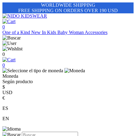
WORLDWIDE SHIPPING
FREE SHIPPING ON ORDERS OVER 190 USD
0
One of a Kind
New In
Kids
Baby
Woman
Accessories
0
0
Moneda
Según producto
$
USD
€
ES
EN