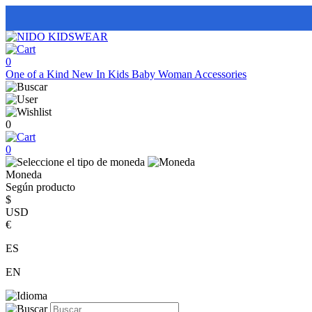
0
One of a Kind
New In
Kids
Baby
Woman
Accessories
0
0
Moneda
Según producto
$
USD
€
ES
EN