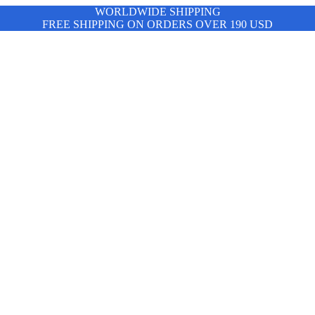
WORLDWIDE SHIPPING
FREE SHIPPING ON ORDERS OVER 190 USD