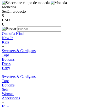
Monedaa
Según producto
$
USD
€
One of a Kind
New In
Kids
+
Sweaters & Cardigans
Tops
Bottoms
Dress
Baby
+
Sweaters & Cardigans
Tops
Bottoms
Sets
Woman
Accessories
+
Hats