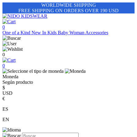
WORLDWIDE SHIPPING
FREE SHIPPING ON ORDERS OVER 190 USD
0
One of a Kind
New In
Kids
Baby
Woman
Accessories
0
0
Moneda
Según producto
$
USD
€
ES
EN