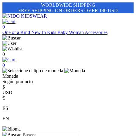
WORLDWIDE SHIPPING
FREE SHIPPING ON ORDERS OVER 190 USD
0
One of a Kind
New In
Kids
Baby
Woman
Accessories
0
0
Moneda
Según producto
$
USD
€
ES
EN