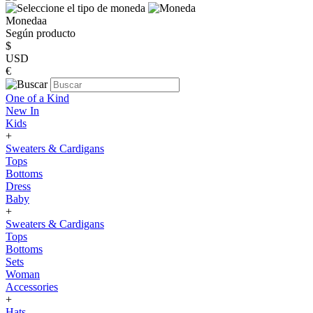
Monedaa
Según producto
$
USD
€
One of a Kind
New In
Kids
+
Sweaters & Cardigans
Tops
Bottoms
Dress
Baby
+
Sweaters & Cardigans
Tops
Bottoms
Sets
Woman
Accessories
+
Hats