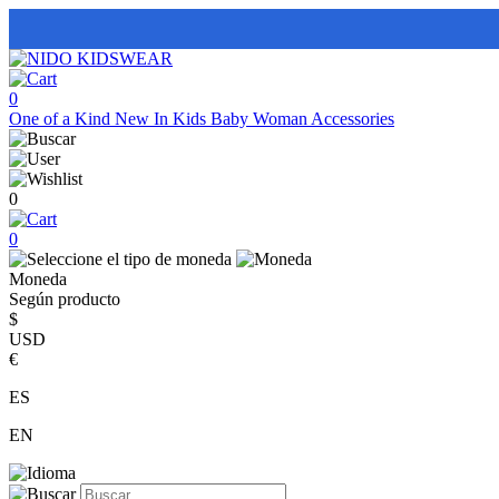
0
One of a Kind
New In
Kids
Baby
Woman
Accessories
0
0
Moneda
Según producto
$
USD
€
ES
EN