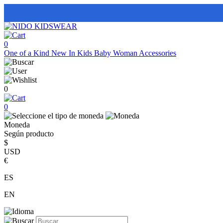
0
One of a Kind
New In
Kids
Baby
Woman
Accessories
0
0
Moneda
Según producto
$
USD
€
ES
EN