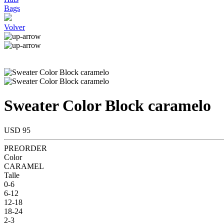
Bags
Volver
Sweater Color Block caramelo
USD 95
PREORDER
Color
CARAMEL
Talle
0-6
6-12
12-18
18-24
2-3