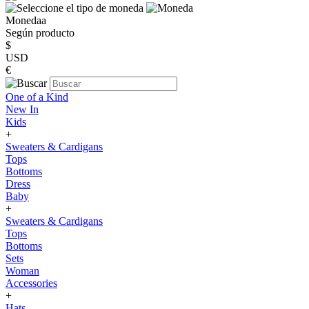
Monedaa
Según producto
$
USD
€
One of a Kind
New In
Kids
+
Sweaters & Cardigans
Tops
Bottoms
Dress
Baby
+
Sweaters & Cardigans
Tops
Bottoms
Sets
Woman
Accessories
+
Hats