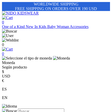
WORLDWIDE SHIPPING
FREE SHIPPING ON ORDERS OVER 190 USD
0
One of a Kind
New In
Kids
Baby
Woman
Accessories
0
0
Moneda
Según producto
$
USD
€
ES
EN