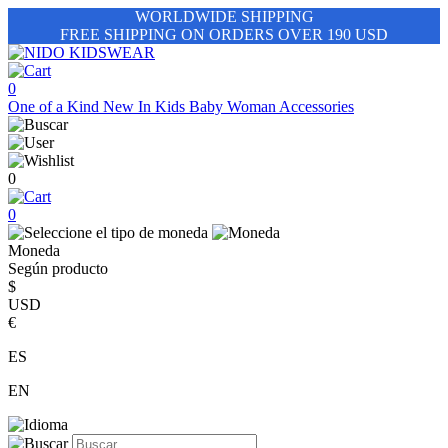
WORLDWIDE SHIPPING
FREE SHIPPING ON ORDERS OVER 190 USD
0
One of a Kind
New In
Kids
Baby
Woman
Accessories
0
0
Moneda
Según producto
$
USD
€
ES
EN