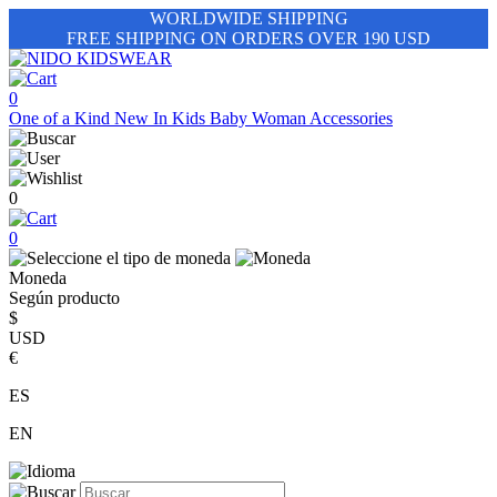
WORLDWIDE SHIPPING
FREE SHIPPING ON ORDERS OVER 190 USD
0
One of a Kind
New In
Kids
Baby
Woman
Accessories
0
0
Moneda
Según producto
$
USD
€
ES
EN