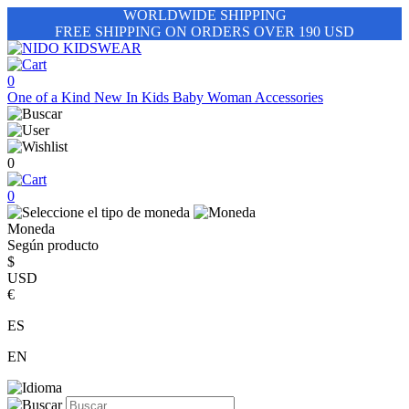
WORLDWIDE SHIPPING
FREE SHIPPING ON ORDERS OVER 190 USD
0
One of a Kind
New In
Kids
Baby
Woman
Accessories
0
0
Moneda
Según producto
$
USD
€
ES
EN