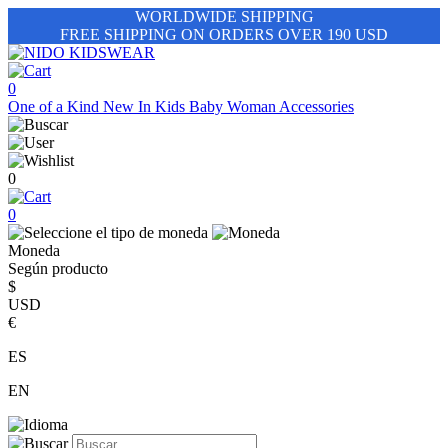
WORLDWIDE SHIPPING
FREE SHIPPING ON ORDERS OVER 190 USD
0
One of a Kind
New In
Kids
Baby
Woman
Accessories
0
0
Moneda
Según producto
$
USD
€
ES
EN