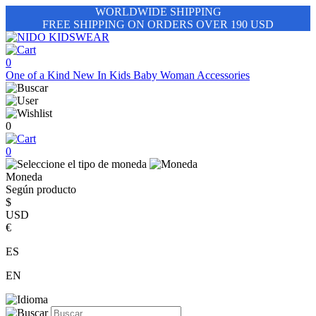
WORLDWIDE SHIPPING
FREE SHIPPING ON ORDERS OVER 190 USD
0
One of a Kind
New In
Kids
Baby
Woman
Accessories
0
0
Moneda
Según producto
$
USD
€
ES
EN