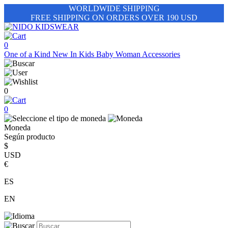
WORLDWIDE SHIPPING
FREE SHIPPING ON ORDERS OVER 190 USD
0
One of a Kind
New In
Kids
Baby
Woman
Accessories
0
0
Moneda
Según producto
$
USD
€
ES
EN