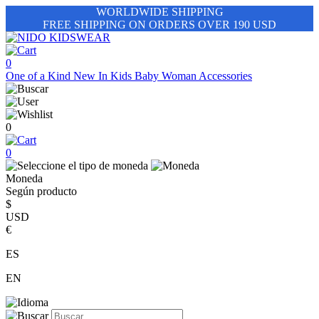
WORLDWIDE SHIPPING
FREE SHIPPING ON ORDERS OVER 190 USD
0
One of a Kind
New In
Kids
Baby
Woman
Accessories
0
0
Moneda
Según producto
$
USD
€
ES
EN