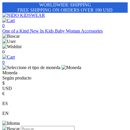
WORLDWIDE SHIPPING
FREE SHIPPING ON ORDERS OVER 190 USD
0
One of a Kind
New In
Kids
Baby
Woman
Accessories
0
0
Moneda
Según producto
$
USD
€
ES
EN