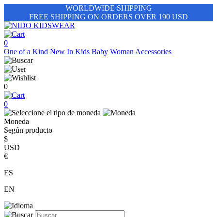
WORLDWIDE SHIPPING
FREE SHIPPING ON ORDERS OVER 190 USD
0
One of a Kind
New In
Kids
Baby
Woman
Accessories
0
0
Moneda
Según producto
$
USD
€
ES
EN