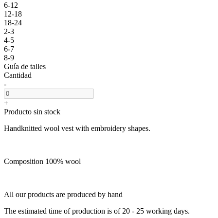
6-12
12-18
18-24
2-3
4-5
6-7
8-9
Guía de talles
Cantidad
-
+
Producto sin stock
Handknitted wool vest with embroidery shapes.
Composition 100% wool
All our products are produced by hand
The estimated time of production is of 20 - 25 working days.