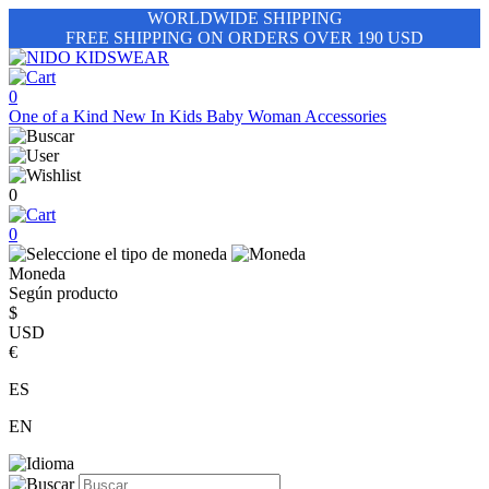
WORLDWIDE SHIPPING
FREE SHIPPING ON ORDERS OVER 190 USD
0
One of a Kind
New In
Kids
Baby
Woman
Accessories
0
0
Moneda
Según producto
$
USD
€
ES
EN