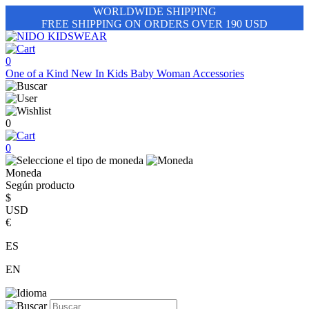
WORLDWIDE SHIPPING
FREE SHIPPING ON ORDERS OVER 190 USD
0
One of a Kind
New In
Kids
Baby
Woman
Accessories
0
0
Moneda
Según producto
$
USD
€
ES
EN