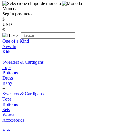
Monedaa
Según producto
$
USD
€
One of a Kind
New In
Kids
+
Sweaters & Cardigans
Tops
Bottoms
Dress
Baby
+
Sweaters & Cardigans
Tops
Bottoms
Sets
Woman
Accessories
+
Hats