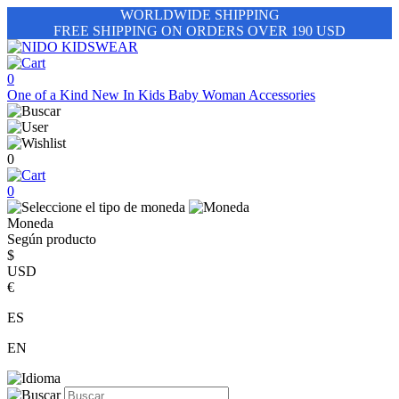
WORLDWIDE SHIPPING
FREE SHIPPING ON ORDERS OVER 190 USD
0
One of a Kind
New In
Kids
Baby
Woman
Accessories
0
0
Moneda
Según producto
$
USD
€
ES
EN