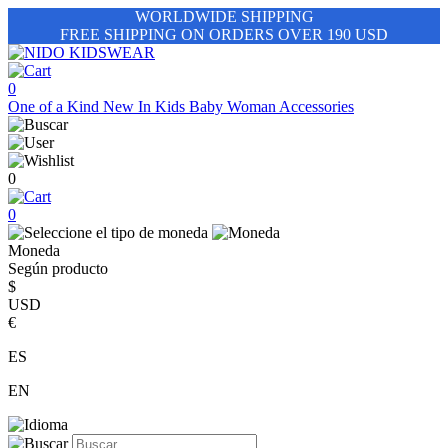
WORLDWIDE SHIPPING
FREE SHIPPING ON ORDERS OVER 190 USD
0
One of a Kind
New In
Kids
Baby
Woman
Accessories
0
0
Moneda
Según producto
$
USD
€
ES
EN