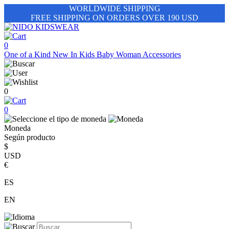
WORLDWIDE SHIPPING
FREE SHIPPING ON ORDERS OVER 190 USD
0
One of a Kind
New In
Kids
Baby
Woman
Accessories
0
0
Moneda
Según producto
$
USD
€
ES
EN