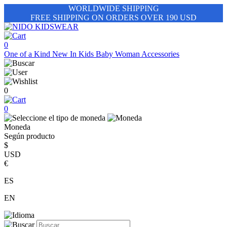
WORLDWIDE SHIPPING
FREE SHIPPING ON ORDERS OVER 190 USD
0
One of a Kind
New In
Kids
Baby
Woman
Accessories
0
0
Moneda
Según producto
$
USD
€
ES
EN