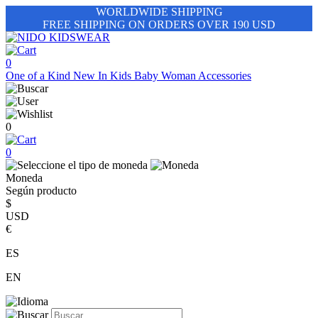
WORLDWIDE SHIPPING
FREE SHIPPING ON ORDERS OVER 190 USD
0
One of a Kind
New In
Kids
Baby
Woman
Accessories
0
0
Moneda
Según producto
$
USD
€
ES
EN