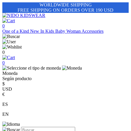
WORLDWIDE SHIPPING
FREE SHIPPING ON ORDERS OVER 190 USD
0
One of a Kind
New In
Kids
Baby
Woman
Accessories
0
0
Moneda
Según producto
$
USD
€
ES
EN