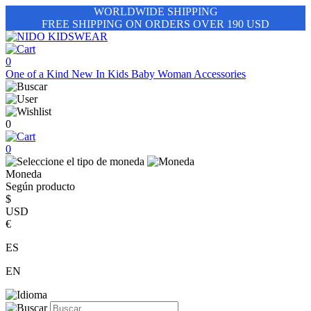
WORLDWIDE SHIPPING
FREE SHIPPING ON ORDERS OVER 190 USD
0
One of a Kind
New In
Kids
Baby
Woman
Accessories
0
0
Moneda
Según producto
$
USD
€
ES
EN