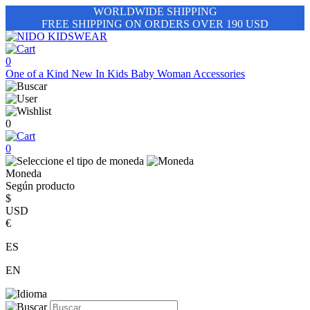
WORLDWIDE SHIPPING
FREE SHIPPING ON ORDERS OVER 190 USD
0
One of a Kind
New In
Kids
Baby
Woman
Accessories
0
0
Moneda
Según producto
$
USD
€
ES
EN