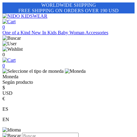
WORLDWIDE SHIPPING
FREE SHIPPING ON ORDERS OVER 190 USD
0
One of a Kind
New In
Kids
Baby
Woman
Accessories
0
0
Moneda
Según producto
$
USD
€
ES
EN