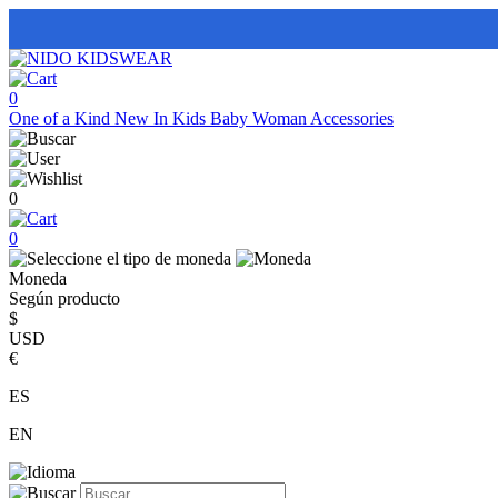
0
One of a Kind
New In
Kids
Baby
Woman
Accessories
0
0
Moneda
Según producto
$
USD
€
ES
EN