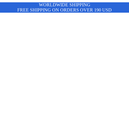
WORLDWIDE SHIPPING
FREE SHIPPING ON ORDERS OVER 190 USD