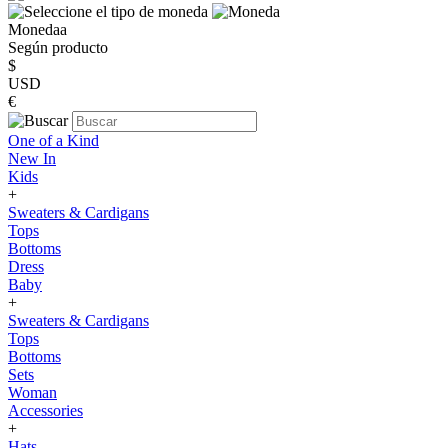
Monedaa
Según producto
$
USD
€
One of a Kind
New In
Kids
+
Sweaters & Cardigans
Tops
Bottoms
Dress
Baby
+
Sweaters & Cardigans
Tops
Bottoms
Sets
Woman
Accessories
+
Hats