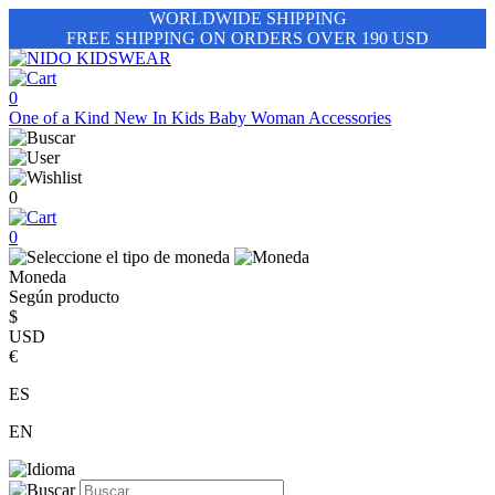
WORLDWIDE SHIPPING
FREE SHIPPING ON ORDERS OVER 190 USD
0
One of a Kind
New In
Kids
Baby
Woman
Accessories
0
0
Moneda
Según producto
$
USD
€
ES
EN