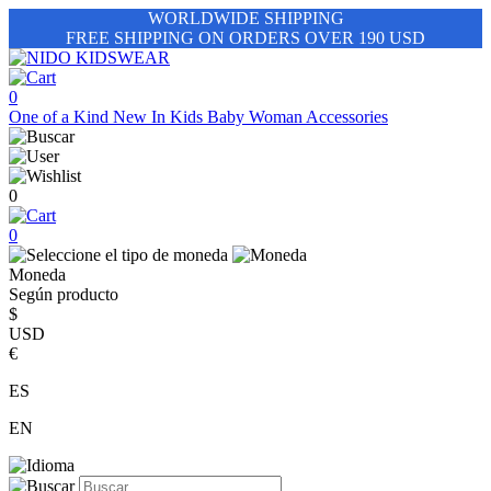
WORLDWIDE SHIPPING
FREE SHIPPING ON ORDERS OVER 190 USD
0
One of a Kind
New In
Kids
Baby
Woman
Accessories
0
0
Moneda
Según producto
$
USD
€
ES
EN