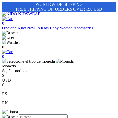
WORLDWIDE SHIPPING
FREE SHIPPING ON ORDERS OVER 190 USD
0
One of a Kind
New In
Kids
Baby
Woman
Accessories
0
0
Moneda
Según producto
$
USD
€
ES
EN