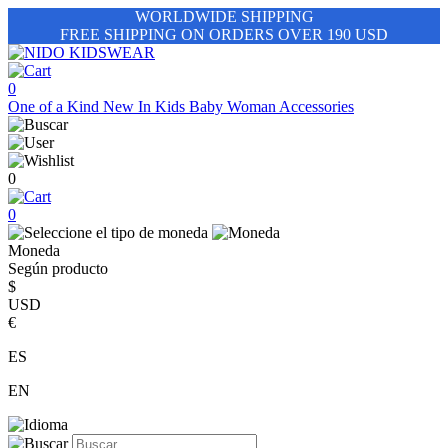
WORLDWIDE SHIPPING
FREE SHIPPING ON ORDERS OVER 190 USD
0
One of a Kind
New In
Kids
Baby
Woman
Accessories
0
0
Moneda
Según producto
$
USD
€
ES
EN