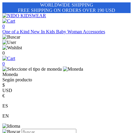
WORLDWIDE SHIPPING
FREE SHIPPING ON ORDERS OVER 190 USD
0
One of a Kind
New In
Kids
Baby
Woman
Accessories
0
0
Moneda
Según producto
$
USD
€
ES
EN