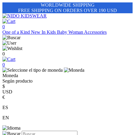
WORLDWIDE SHIPPING
FREE SHIPPING ON ORDERS OVER 190 USD
0
One of a Kind
New In
Kids
Baby
Woman
Accessories
0
0
Moneda
Según producto
$
USD
€
ES
EN