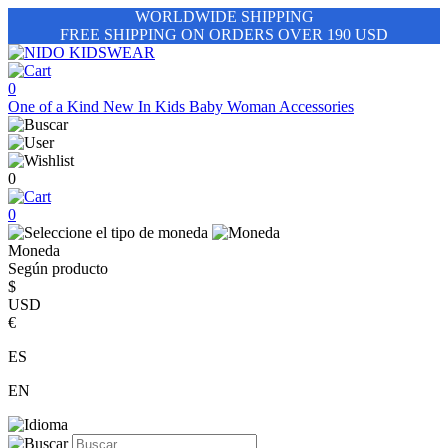
WORLDWIDE SHIPPING
FREE SHIPPING ON ORDERS OVER 190 USD
0
One of a Kind
New In
Kids
Baby
Woman
Accessories
0
0
Moneda
Según producto
$
USD
€
ES
EN